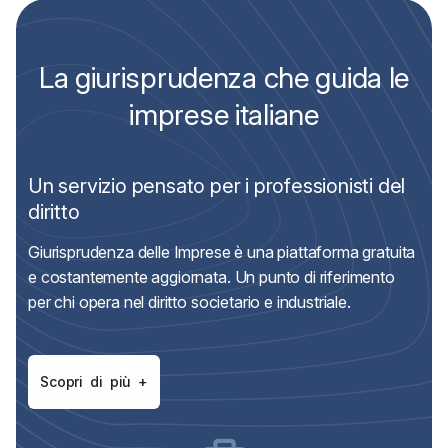
La giurisprudenza che guida le
imprese italiane
Un servizio pensato per i professionisti del
diritto
Giurisprudenza delle Imprese è una piattaforma gratuita
e costantemente aggiornata. Un punto di riferimento
per chi opera nel diritto societario e industriale.
S
c
o
p
r
i
d
i
p
i
ù
+