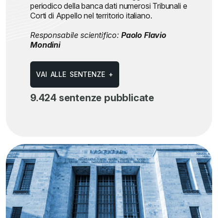
periodico della banca dati numerosi Tribunali e
Corti di Appello nel territorio italiano.
Responsabile scientifico:
Paolo Flavio
Mondini
V
A
I
A
L
L
E
S
E
N
T
E
N
Z
E
+
9.424 sentenze pubblicate