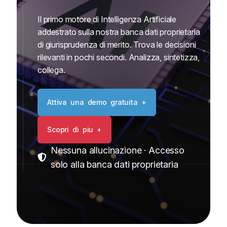
Il primo motore di Intelligenza Artificiale
addestrato sulla nostra banca dati proprietaria
di giurisprudenza di merito. Trova le decisioni
rilevanti in pochi secondi. Analizza, sintetizza,
collega.
A
t
t
i
v
a
u
n
a
d
e
m
o
g
r
a
t
u
i
t
a
+
S
c
o
p
r
i
d
i
p
i
u
+
Nessuna allucinazione · Accesso
solo alla banca dati proprietaria