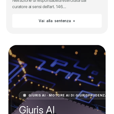
Nell’azione di responsabilità esercitata dal
curatore ai sensi dell’art. 146…
V
a
i
a
l
l
a
s
e
n
t
e
n
z
a
+
GIURIS AI · MOTORE AI DI GIURISPRUDENZA D
Giuris AI