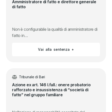
Amministratore di fatto e direttore generale
di fatto
Non è configurabile la qualità di amministratore di
fatto in…
V
a
i
a
l
l
a
s
e
n
t
e
n
z
a
+
Tribunale di Bari
Azione ex art. 146 l.fall.: onere probatorio
rafforzato e insussistenza di “società di
fatto” nel gruppo familiare