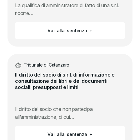
La qualifica di amministratore di fatto di una s.r.l.
ricorre…
V
a
i
a
l
l
a
s
e
n
t
e
n
z
a
+
Tribunale di Catanzaro
Il diritto del socio di s.r.l. di informazione e
consultazione dei libri e dei documenti
sociali: presupposti e limiti
Il diritto del socio che non partecipa
all’amministrazione, di cui…
V
a
i
a
l
l
a
s
e
n
t
e
n
z
a
+