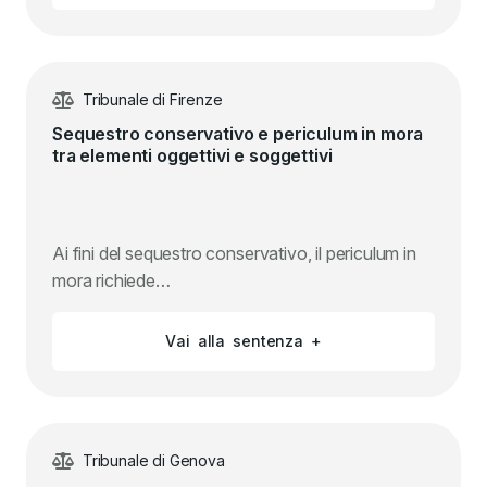
Tribunale di Firenze
Sequestro conservativo e periculum in mora
tra elementi oggettivi e soggettivi
Ai fini del sequestro conservativo, il periculum in
mora richiede…
V
a
i
a
l
l
a
s
e
n
t
e
n
z
a
+
Tribunale di Genova