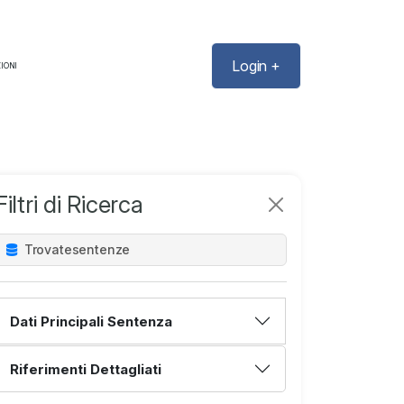
Login +
IONI
Filtri di Ricerca
Trovate
sentenze
Dati Principali Sentenza
Riferimenti Dettagliati