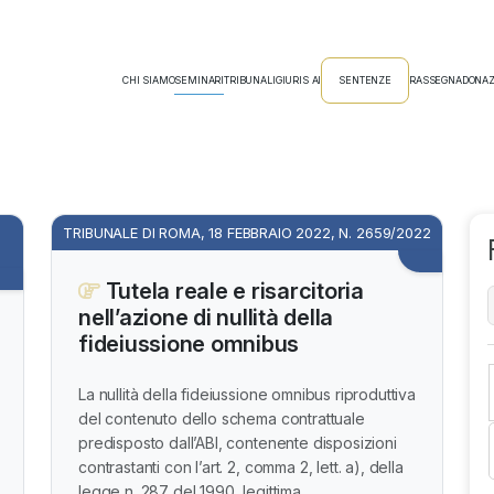
CHI SIAMO
SEMINARI
TRIBUNALI
GIURIS AI
SENTENZE
RASSEGNA
DONAZ
TRIBUNALE DI ROMA, 18 FEBBRAIO 2022, N. 2659/2022
Tutela reale e risarcitoria
nell’azione di nullità della
fideiussione omnibus
La nullità della fideiussione omnibus riproduttiva
del contenuto dello schema contrattuale
predisposto dall’ABI, contenente disposizioni
contrastanti con l’art. 2, comma 2, lett. a), della
legge n. 287 del 1990, legittima...