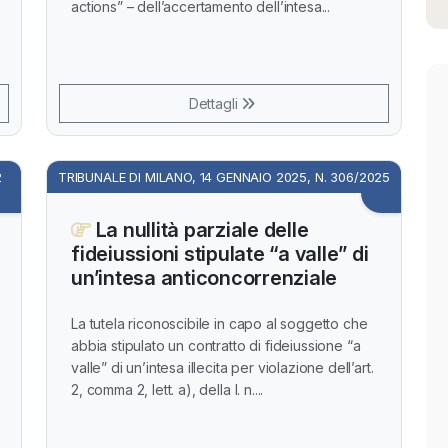
actions” – dell’accertamento dell’intesa...
Dettagli
2
TRIBUNALE DI MILANO, 14 GENNAIO 2025, N. 306/2025
La nullità parziale delle
fideiussioni stipulate “a valle” di
un’intesa anticoncorrenziale
La tutela riconoscibile in capo al soggetto che
abbia stipulato un contratto di fideiussione “a
valle” di un’intesa illecita per violazione dell’art.
2, comma 2, lett. a), della l. n....