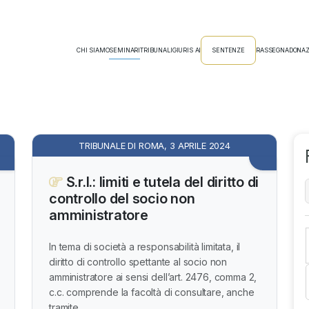
CHI SIAMO
SEMINARI
TRIBUNALI
GIURIS AI
SENTENZE
RASSEGNA
DONAZ
TRIBUNALE DI ROMA, 3 APRILE 2024
S.r.l.: limiti e tutela del diritto di
controllo del socio non
amministratore
In tema di società a responsabilità limitata, il
diritto di controllo spettante al socio non
amministratore ai sensi dell’art. 2476, comma 2,
c.c. comprende la facoltà di consultare, anche
tramite...