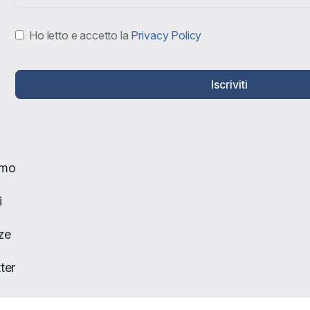
Ho letto e accetto la
Privacy Policy
Iscriviti
amo
i
ze
ter
to