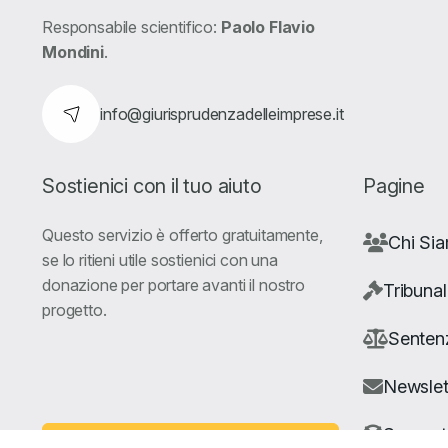
Responsabile scientifico:
Paolo Flavio
Mondini
.
info@giurisprudenzadelleimprese.it
Sostienici con il tuo aiuto
Pagine
Questo servizio è offerto gratuitamente,
Chi Si
se lo ritieni utile sostienici con una
donazione per portare avanti il nostro
Tribunal
progetto.
Senten
Newslet
Suppor
Fai una Donazione