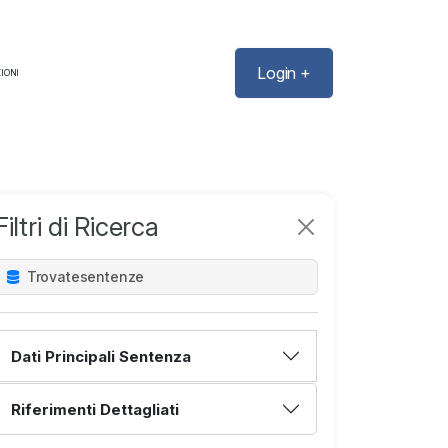
Login +
IONI
Filtri di Ricerca
Trovate
sentenze
Dati Principali Sentenza
Riferimenti Dettagliati