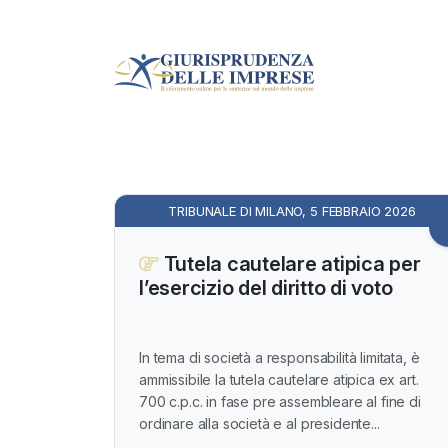
TRIBUNALE DI MILANO, 5 FEBBRAIO 2026
Tutela cautelare atipica per
l’esercizio del diritto di voto
In tema di società a responsabilità limitata, è
ammissibile la tutela cautelare atipica ex art.
700 c.p.c. in fase pre assembleare al fine di
ordinare alla società e al presidente...