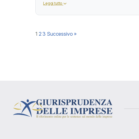
Leggi tutto
Paginazione
1
2
3
Successivo »
degli
articoli