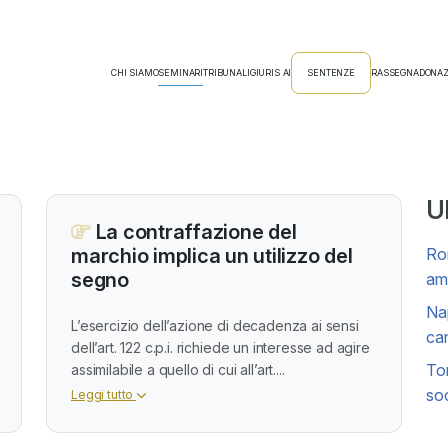
CHI SIAMO
SEMINARI
TRIBUNALI
GIURIS AI
SENTENZE
RASSEGNA
DONAZ
Ul
La contraffazione del
marchio implica un utilizzo del
Rom
segno
amm
Nap
L’esercizio dell’azione di decadenza ai sensi
can
dell’art. 122 c.p.i. richiede un interesse ad agire
Tor
assimilabile a quello di cui all’art....
soc
Leggi tutto