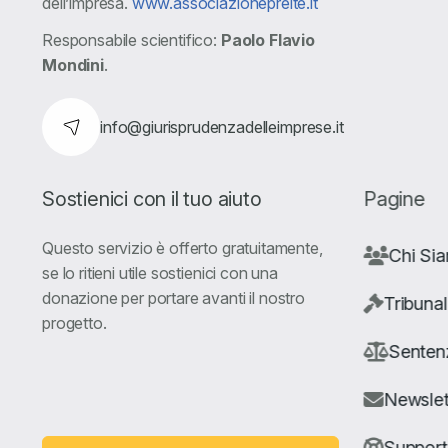
dell’impresa.
www.associazionepreite.it
Responsabile scientifico:
Paolo Flavio
Mondini
.
info@giurisprudenzadelleimprese.it
Sostienici con il tuo aiuto
Pagine
Questo servizio è offerto gratuitamente,
Chi Si
se lo ritieni utile sostienici con una
donazione per portare avanti il nostro
Tribunal
progetto.
Senten
Newslet
Suppor