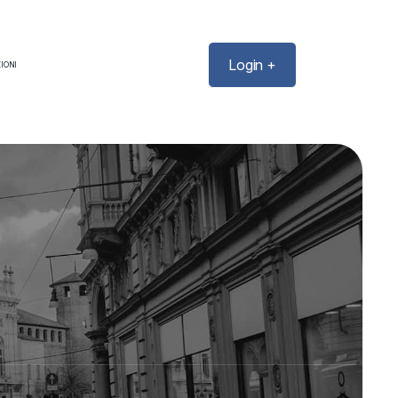
Login +
IONI