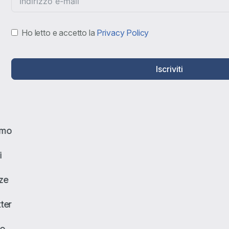
Ho letto e accetto la
Privacy Policy
Iscriviti
amo
i
ze
ter
to