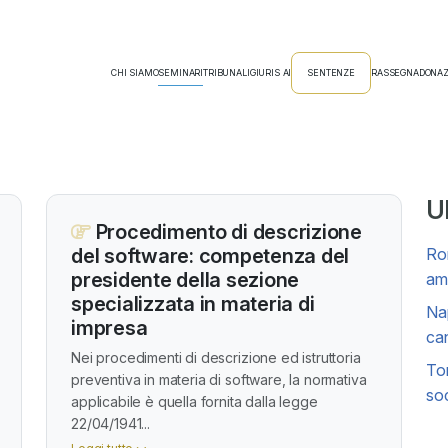
CHI SIAMO
SEMINARI
TRIBUNALI
GIURIS AI
SENTENZE
RASSEGNA
DONAZ
Ul
Procedimento di descrizione
del software: competenza del
Rom
presidente della sezione
amm
specializzata in materia di
Nap
impresa
can
Nei procedimenti di descrizione ed istruttoria
Tor
preventiva in materia di software, la normativa
soc
applicabile è quella fornita dalla legge
22/04/1941...