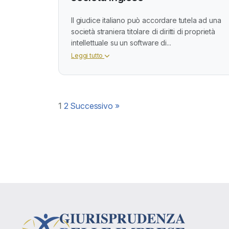
Il giudice italiano può accordare tutela ad una
società straniera titolare di diritti di proprietà
intellettuale su un software di...
Leggi tutto
Paginazione
1
2
Successivo »
degli
articoli