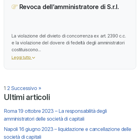
Revoca dell’amministratore di S.r.l.
La violazione del divieto di concorrenza ex art. 2390 c.c.
e la violazione del dovere di fedeltà degli amministratori
costituiscono...
Leggi tutto
Paginazione
1
2
Successivo »
Ultimi articoli
degli
Roma 19 ottobre 2023 – La responsabilità degli
articoli
amministratori delle società di capitali
Napoli 16 giugno 2023 – liquidazione e cancellazione delle
società di capitali