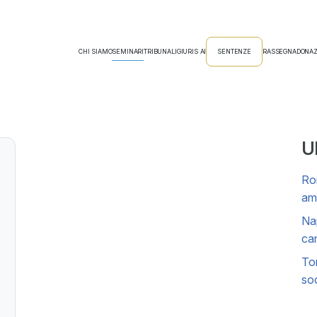
CHI SIAMO
SEMINARI
TRIBUNALI
GIURIS AI
SENTENZE
RASSEGNA
DONAZ
Ul
Rom
amm
Nap
can
Tor
soc