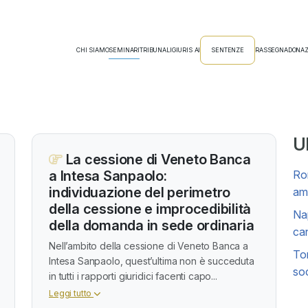
CHI SIAMO
SEMINARI
TRIBUNALI
GIURIS AI
SENTENZE
RASSEGNA
DONAZ
Ul
La cessione di Veneto Banca
a Intesa Sanpaolo:
Rom
individuazione del perimetro
amm
della cessione e improcedibilità
Nap
della domanda in sede ordinaria
can
Nell’ambito della cessione di Veneto Banca a
Tor
Intesa Sanpaolo, quest’ultima non è succeduta
soc
in tutti i rapporti giuridici facenti capo...
Leggi tutto