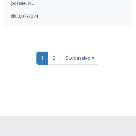
postale, in...
03/07/2024
Paginazione
1
2
Successivo »
degli
articoli