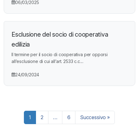
06/03/2025
Esclusione del socio di cooperativa
edilizia
Il termine per il socio di cooperativa per opporsi
all’esclusione di cui all’art. 2533 c.c....
24/09/2024
Paginazione
1
2
…
6
Successivo »
degli