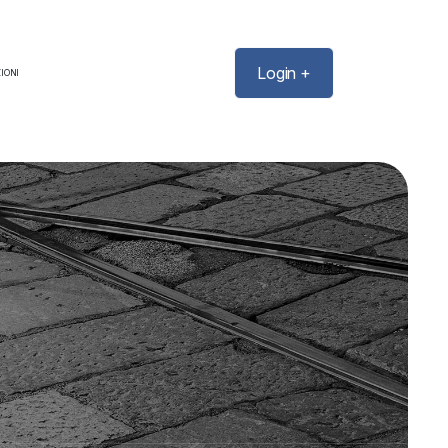
Login +
IONI