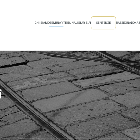
CHI SIAMO
SEMINARI
TRIBUNALI
GIURIS AI
SENTENZE
RASSEGNA
DONAZ
i