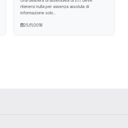
Una delibera di assemblea di s.r.l. deve
ritenersi nulla per assenza assoluta di
informazione solo...
25/11/2018