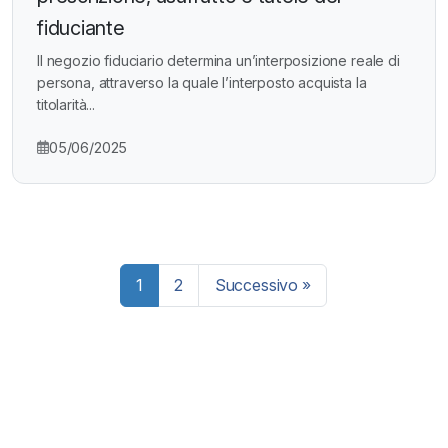
fiduciante
Il negozio fiduciario determina un’interposizione reale di
persona, attraverso la quale l’interposto acquista la
titolarità...
05/06/2025
Paginazione
1
2
Successivo »
degli
articoli