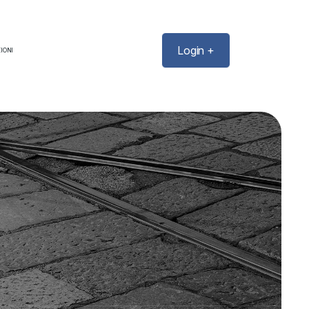
Login +
IONI