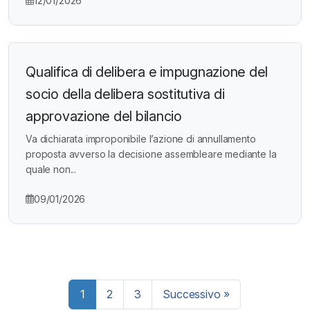
12/01/2026
Qualifica di delibera e impugnazione del
socio della delibera sostitutiva di
approvazione del bilancio
Va dichiarata improponibile l’azione di annullamento
proposta avverso la decisione assembleare mediante la
quale non...
09/01/2026
Paginazione
1
2
3
Successivo »