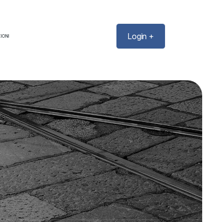
Login +
IONI