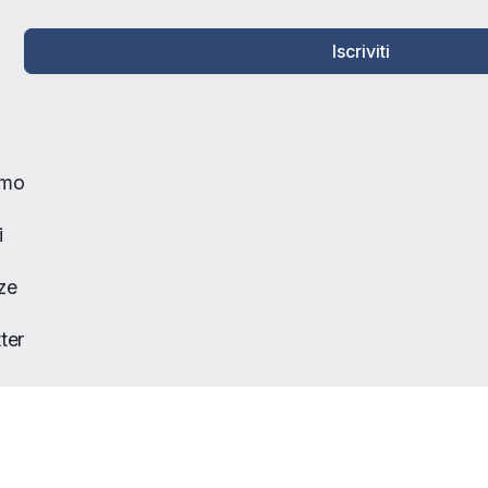
Iscriviti
amo
i
ze
ter
to