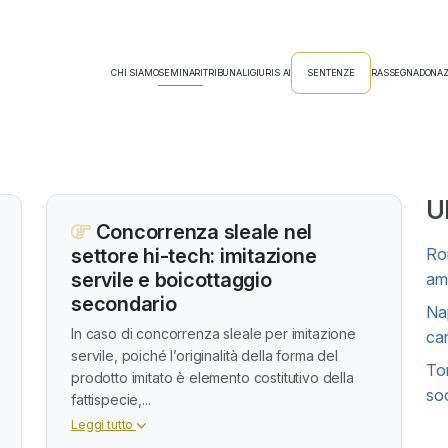
CHI SIAMO
SEMINARI
TRIBUNALI
GIURIS AI
SENTENZE
RASSEGNA
DONAZ
Ul
Concorrenza sleale nel
settore hi-tech: imitazione
Rom
servile e boicottaggio
amm
secondario
Nap
In caso di concorrenza sleale per imitazione
can
servile, poiché l’originalità della forma del
Tor
prodotto imitato è elemento costitutivo della
soc
fattispecie,...
Leggi tutto