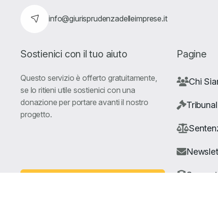
info@giurisprudenzadelleimprese.it
Sostienici con il tuo aiuto
Pagine
Questo servizio è offerto gratuitamente,
Chi Si
se lo ritieni utile sostienici con una
donazione per portare avanti il nostro
Tribunal
progetto.
Senten
Newslet
Suppor
Fai una Donazione