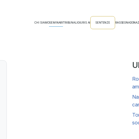
CHI SIAMO
SEMINARI
TRIBUNALI
GIURIS AI
SENTENZE
RASSEGNA
DONAZ
Ul
Rom
amm
Nap
can
Tor
soc