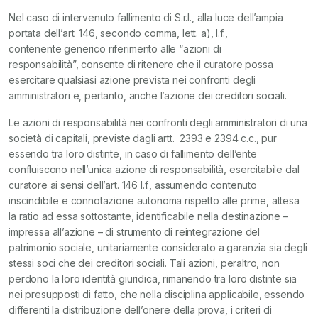
Nel caso di intervenuto fallimento di S.r.l., alla luce dell’ampia
portata dell’art. 146, secondo comma, lett. a), l.f.,
contenente generico riferimento alle “azioni di
responsabilità”, consente di ritenere che il curatore possa
esercitare qualsiasi azione prevista nei confronti degli
amministratori e, pertanto, anche l’azione dei creditori sociali.
Le azioni di responsabilità nei confronti degli amministratori di una
società di capitali, previste dagli artt. 2393 e 2394 c.c., pur
essendo tra loro distinte, in caso di fallimento dell’ente
confluiscono nell’unica azione di responsabilità, esercitabile dal
curatore ai sensi dell’art. 146 l.f., assumendo contenuto
inscindibile e connotazione autonoma rispetto alle prime, attesa
la ratio ad essa sottostante, identificabile nella destinazione –
impressa all’azione – di strumento di reintegrazione del
patrimonio sociale, unitariamente considerato a garanzia sia degli
stessi soci che dei creditori sociali. Tali azioni, peraltro, non
perdono la loro identità giuridica, rimanendo tra loro distinte sia
nei presupposti di fatto, che nella disciplina applicabile, essendo
differenti la distribuzione dell’onere della prova, i criteri di