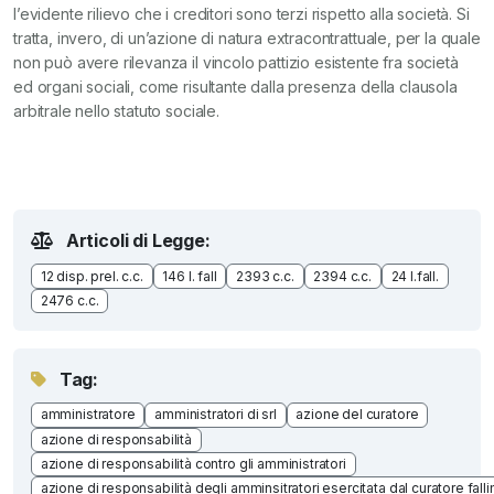
l’evidente rilievo che i creditori sono terzi rispetto alla società. Si
tratta, invero, di un’azione di natura extracontrattuale, per la quale
non può avere rilevanza il vincolo pattizio esistente fra società
ed organi sociali, come risultante dalla presenza della clausola
arbitrale nello statuto sociale.
Articoli di Legge:
12 disp. prel. c.c.
146 l. fall
2393 c.c.
2394 c.c.
24 l.fall.
2476 c.c.
Tag:
amministratore
amministratori di srl
azione del curatore
azione di responsabilità
azione di responsabilità contro gli amministratori
azione di responsabilità degli amminsitratori esercitata dal curatore fall