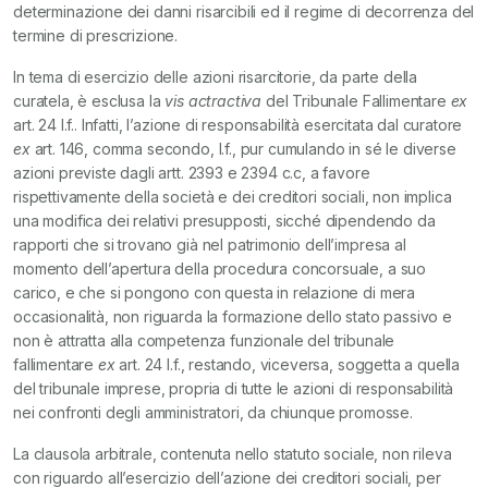
determinazione dei danni risarcibili ed il regime di decorrenza del
termine di prescrizione.
In tema di esercizio delle azioni risarcitorie, da parte della
curatela, è esclusa la
vis actractiva
del Tribunale Fallimentare
ex
art. 24 l.f.. Infatti, l’azione di responsabilità esercitata dal curatore
ex
art. 146, comma secondo, l.f., pur cumulando in sé le diverse
azioni previste dagli artt. 2393 e 2394 c.c, a favore
rispettivamente della società e dei creditori sociali, non implica
una modifica dei relativi presupposti, sicché dipendendo da
rapporti che si trovano già nel patrimonio dell’impresa al
momento dell’apertura della procedura concorsuale, a suo
carico, e che si pongono con questa in relazione di mera
occasionalità, non riguarda la formazione dello stato passivo e
non è attratta alla competenza funzionale del tribunale
fallimentare
ex
art. 24 l.f., restando, viceversa, soggetta a quella
del tribunale imprese, propria di tutte le azioni di responsabilità
nei confronti degli amministratori, da chiunque promosse.
La clausola arbitrale, contenuta nello statuto sociale, non rileva
con riguardo all’esercizio dell’azione dei creditori sociali, per