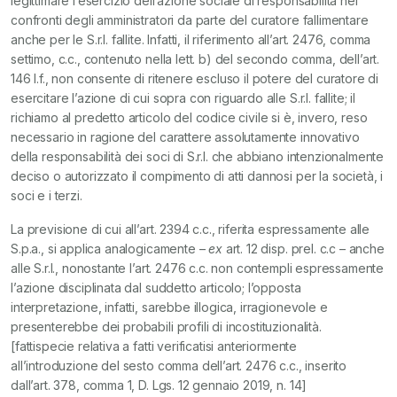
legittimare l’esercizio dell’azione sociale di responsabilità nei
confronti degli amministratori da parte del curatore fallimentare
anche per le S.r.l. fallite. Infatti, il riferimento all’art. 2476, comma
settimo, c.c., contenuto nella lett. b) del secondo comma, dell’art.
146 l.f., non consente di ritenere escluso il potere del curatore di
esercitare l’azione di cui sopra con riguardo alle S.r.l. fallite; il
richiamo al predetto articolo del codice civile si è, invero, reso
necessario in ragione del carattere assolutamente innovativo
della responsabilità dei soci di S.r.l. che abbiano intenzionalmente
deciso o autorizzato il compimento di atti dannosi per la società, i
soci e i terzi.
La previsione di cui all’art. 2394 c.c., riferita espressamente alle
S.p.a., si applica analogicamente –
ex
art. 12 disp. prel. c.c – anche
alle S.r.l., nonostante l’art. 2476 c.c. non contempli espressamente
l’azione disciplinata dal suddetto articolo; l’opposta
interpretazione, infatti, sarebbe illogica, irragionevole e
presenterebbe dei probabili profili di incostituzionalità.
[fattispecie relativa a fatti verificatisi anteriormente
all’introduzione del sesto comma dell’art. 2476 c.c., inserito
dall’art. 378, comma 1, D. Lgs. 12 gennaio 2019, n. 14]