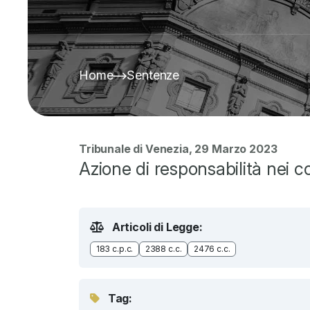
Home
Sentenze
Tribunale di Venezia, 29 Marzo 2023
Azione di responsabilità nei con
Articoli di Legge:
183 c.p.c.
2388 c.c.
2476 c.c.
Tag: