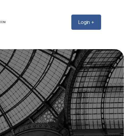
Login +
IONI