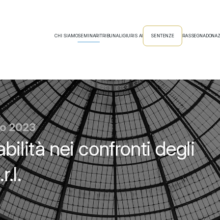
CHI SIAMO
SEMINARI
TRIBUNALI
GIURIS AI
SENTENZE
RASSEGNA
DONAZ
zo 2023
ilità nei confronti degli
.l.