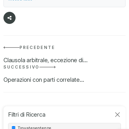
partecipazione al Corso di perfezionamento in diritto
societario presso l'Università degli Studi di Milano. Si
occupa prevalentemente di diritto commerciale e societario.
PRECEDENTE
Clausola arbitrale, eccezione di…
SUCCESSIVO
Operazioni con parti correlate…
Filtri di Ricerca
Trovate
sentenze