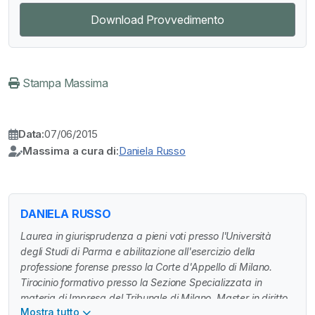
Download Provvedimento
Stampa Massima
Data:
07/06/2015
Massima a cura di:
Daniela Russo
DANIELA RUSSO
Laurea in giurisprudenza a pieni voti presso l'Università
degli Studi di Parma e abilitazione all'esercizio della
professione forense presso la Corte d'Appello di Milano.
Tirocinio formativo presso la Sezione Specializzata in
materia di Impresa del Tribunale di Milano. Master in diritto
Mostra tutto
societario presso la Scuola di Formazione IPSOA e