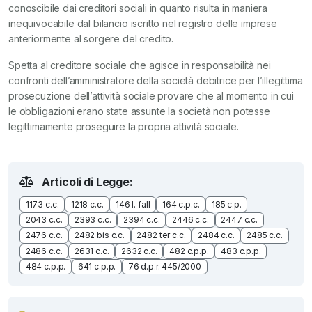
conoscibile dai creditori sociali in quanto risulta in maniera
inequivocabile dal bilancio iscritto nel registro delle imprese
anteriormente al sorgere del credito.
Spetta al creditore sociale che agisce in responsabilità nei
confronti dell’amministratore della società debitrice per l’illegittima
prosecuzione dell’attività sociale provare che al momento in cui
le obbligazioni erano state assunte la società non potesse
legittimamente proseguire la propria attività sociale.
Articoli di Legge:
1173 c.c.
1218 c.c.
146 l. fall
164 c.p.c.
185 c.p.
2043 c.c.
2393 c.c.
2394 c.c.
2446 c.c.
2447 c.c.
2476 c.c.
2482 bis c.c.
2482 ter c.c.
2484 c.c.
2485 c.c.
2486 c.c.
2631 c.c.
2632 c.c.
482 c.p.p.
483 c.p.p.
484 c.p.p.
641 c.p.p.
76 d.p.r. 445/2000