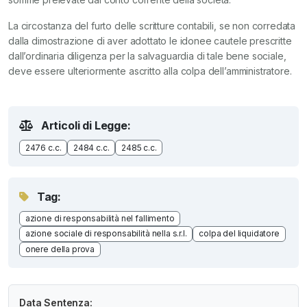
La circostanza del furto delle scritture contabili, se non corredata
dalla dimostrazione di aver adottato le idonee cautele prescritte
dall’ordinaria diligenza per la salvaguardia di tale bene sociale,
deve essere ulteriormente ascritto alla colpa dell’amministratore.
Articoli di Legge:
2476 c.c.
2484 c.c.
2485 c.c.
Tag:
azione di responsabilità nel fallimento
azione sociale di responsabilità nella s.r.l.
colpa del liquidatore
onere della prova
Data Sentenza: