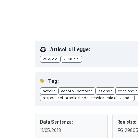
Articoli di Legge:
2555 c.c.
2560 c.c.
Tag:
accollo
accollo liberatorio
azienda
cessione d
responsabilità solidale del cessionaraio d'azienda
Data Sentenza:
Registro:
11/05/2018
RG 29805 