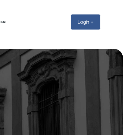
Login +
IONI