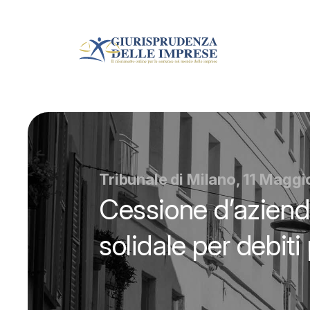
Tribunale di Milano, 11 Magg
Cessione d’aziend
solidale per debiti