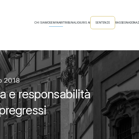
CHI SIAMO
SEMINARI
TRIBUNALI
GIURIS AI
SENTENZE
RASSEGNA
DONAZ
io 2018
a e responsabilità
 pregressi