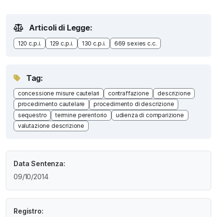
Articoli di Legge:
120 c.p.i.
129 c.p.i.
130 c.p.i.
669 sexies c.c.
Tag:
concessione misure cautelari
contraffazione
descrizione
procedimento cautelare
procedimento di descrizione
sequestro
termine perentorio
udienza di comparizione
valutazione descrizione
Data Sentenza:
09/10/2014
Registro: