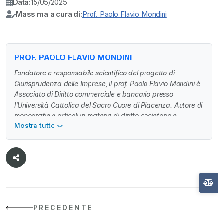
Data:
15/05/2025
Massima a cura di:
Prof. Paolo Flavio Mondini
PROF. PAOLO FLAVIO MONDINI
Fondatore e responsabile scientifico del progetto di
Giurisprudenza delle Imprese, il prof. Paolo Flavio Mondini è
Associato di Diritto commerciale e bancario presso
l'Università Cattolica del Sacro Cuore di Piacenza. Autore di
monografie e articoli in materia di diritto societario e
Mostra tutto
industriale, svolge attività di ricerca in Italia e all'estero. E'
Managing Partner di Mondini Bonora Ginevra
(https://mbg.legal/professionisti/paolo-flavio-mondini/) e
avvocato in Milano specializzato in contenzioso e
operazioni straordinarie.
PRECEDENTE