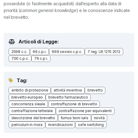
possedute (o facilmente acquisibili) dall’esperto alla data di
priorità (
common general knowledge
) e le conoscenze indicate
nel brevetto.
Articoli di Legge:
2598 c.c.
66 c.p.i.
669 sexies c.p.c.
7 reg. UE 1215 2012
700 c.p.c.
76 c.p.i.
Tag:
ambito di protezione
attività inventiva
brevetto
brevetto europeo
brevetto farmaceutico
concorrenza sleale
contraffazione di brevetto
contraffazione letterale
contraffazione per equivalenti
descrizione del brevetto
fumus boni iuris
novità
periculum in mora
rivendicazioni
safe switching