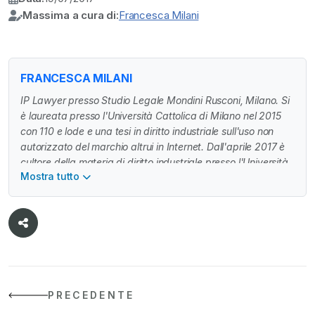
Massima a cura di:
Francesca Milani
FRANCESCA MILANI
IP Lawyer presso Studio Legale Mondini Rusconi, Milano. Si
è laureata presso l'Università Cattolica di Milano nel 2015
con 110 e lode e una tesi in diritto industriale sull'uso non
autorizzato del marchio altrui in Internet. Dall'aprile 2017 è
cultore della materia di diritto industriale presso l'Università
Mostra tutto
Cattolica. Nel luglio 2017 ha conseguito un Master in Diritto
della Proprietà Intellettuale. E' autrice di alcune
pubblicazioni in materia di marchi e collabora con
Giurisprudenza delle Imprese dal 2016.
PRECEDENTE