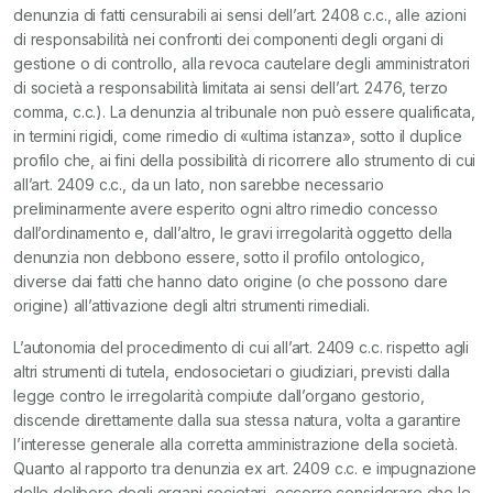
denunzia di fatti censurabili ai sensi dell’art. 2408 c.c., alle azioni
di responsabilità nei confronti dei componenti degli organi di
gestione o di controllo, alla revoca cautelare degli amministratori
di società a responsabilità limitata ai sensi dell’art. 2476, terzo
comma, c.c.). La denunzia al tribunale non può essere qualificata,
in termini rigidi, come rimedio di «ultima istanza», sotto il duplice
profilo che, ai fini della possibilità di ricorrere allo strumento di cui
all’art. 2409 c.c., da un lato, non sarebbe necessario
preliminarmente avere esperito ogni altro rimedio concesso
dall’ordinamento e, dall’altro, le gravi irregolarità oggetto della
denunzia non debbono essere, sotto il profilo ontologico,
diverse dai fatti che hanno dato origine (o che possono dare
origine) all’attivazione degli altri strumenti rimediali.
L’autonomia del procedimento di cui all’art. 2409 c.c. rispetto agli
altri strumenti di tutela, endosocietari o giudiziari, previsti dalla
legge contro le irregolarità compiute dall’organo gestorio,
discende direttamente dalla sua stessa natura, volta a garantire
l’interesse generale alla corretta amministrazione della società.
Quanto al rapporto tra denunzia ex art. 2409 c.c. e impugnazione
delle delibere degli organi societari, occorre considerare che le