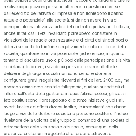
relative impugnazioni possono attenere a questioni diverse
dall’esercizio dell’attività di impresa e non richiedono il danno
(attuale o potenziale) alla società, sì da non avere in via di
principio alcuna rilevanza ai fini del controllo giudiziario. Tuttavia,
anche in tali casi, i vizi invalidanti potrebbero consistere in
violazioni delle regole organizzative e di diritti dei singoli soci o
di terzi suscettibili di influire negativamente sulla gestione della
società, quantomeno in via potenziale (ad esempio, in quanto
tentano di escludere uno o più soci dalla partecipazione alla vita
societaria). In breve, i vizi di cui possono essere affette le
delibere degli organi sociali non sono sempre idonei a
configurare gravi irregolarità rilevanti ai fini dell’art. 2409 c.c., ma
possono coincidere con tale fattispecie, qualora suscettibili di
influire sull’esito della gestione: in quest’ultima ipotesi, gli stessi
fatti costituiscono il presupposto di distinte iniziative giudiziali,
aventi finalità ed effetti diversi. Inoltre, le irregolarità che danno
luogo a vizi delle delibere societarie possono costituire l’indice
rivelatore della volontà del gruppo di comando di una società di
estromettere dalla vita sociale altri soci e, comunque, della
presenza di ulteriori irregolarità che, proprio attraverso