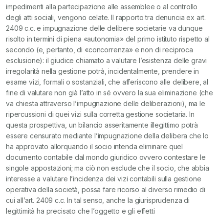
impedimenti alla partecipazione alle assemblee o al controllo
degli atti sociali, vengono celate. Il rapporto tra denuncia ex art.
2409 c.c. e impugnazione delle delibere societarie va dunque
risolto in termini di piena «autonomia» del primo istituto rispetto al
secondo (e, pertanto, di «concorrenza» e non di reciproca
esclusione): il giudice chiamato a valutare l’esistenza delle gravi
irregolarità nella gestione potrà, incidentalmente, prendere in
esame vizi, formali o sostanziali, che afferiscono alle delibere, al
fine di valutare non già l’atto in sé ovvero la sua eliminazione (che
va chiesta attraverso l’impugnazione delle deliberazioni), ma le
ripercussioni di quei vizi sulla corretta gestione societaria. In
questa prospettiva, un bilancio asseritamente illegittimo potrà
essere censurato mediante l’impugnazione della delibera che lo
ha approvato allorquando il socio intenda eliminare quel
documento contabile dal mondo giuridico ovvero contestare le
singole appostazioni; ma ciò non esclude che il socio, che abbia
interesse a valutare l’incidenza dei vizi contabili sulla gestione
operativa della società, possa fare ricorso al diverso rimedio di
cui all’art. 2409 c.c. In tal senso, anche la giurisprudenza di
legittimità ha precisato che l’oggetto e gli effetti