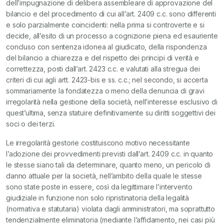
dell’impugnazione di delibera assembleare di approvazione del
bilancio e del procedimento di cui all’art. 2409 c.c. sono differenti
e solo parzialmente coincidenti: nella prima si controverte e si
decide, all’esito di un processo a cognizione piena ed esauriente
concluso con sentenza idonea al giudicato, della rispondenza
del bilancio a chiarezza e del rispetto dei principi di verità e
correttezza, posti dall’art. 2423 c.c. e valutati alla stregua dei
criteri di cui agli artt. 2423-bis e ss. c.c.; nel secondo, si accerta
sommariamente la fondatezza o meno della denuncia di gravi
irregolarità nella gestione della società, nell’interesse esclusivo di
quest’ultima, senza statuire definitivamente su diritti soggettivi dei
soci o dei terzi.
Le irregolarità gestorie costituiscono motivo necessitante
l’adozione dei provvedimenti previsti dall’art. 2409 c.c. in quanto
le stesse siano tali da determinare, quanto meno, un pericolo di
danno attuale per la società, nell’ambito della quale le stesse
sono state poste in essere, così da legittimare l’intervento
giudiziale in funzione non solo ripristinatoria della legalità
(normativa e statutaria) violata dagli amministratori, ma soprattutto
tendenzialmente eliminatoria (mediante l’affidamento, nei casi più