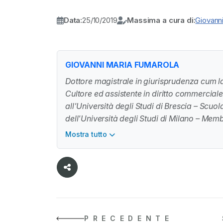
Data:
25/10/2019
Massima a cura di:
Giovann
GIOVANNI MARIA FUMAROLA
Dottore magistrale in giurisprudenza cum l
Cultore ed assistente in diritto commerciale
all'Università degli Studi di Brescia – Scuol
dell'Università degli Studi di Milano – Mem
Commerciale – Responsabile della sezione di
Mostra tutto
– Avvocato dello studio Bonelli Erede Lom
PRECEDENTE