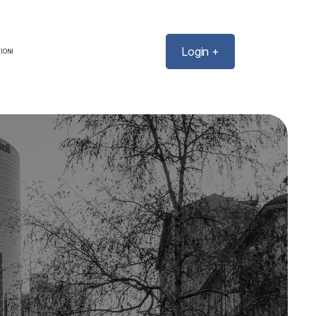
Login +
IONI