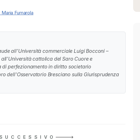
i Maria Fumarola
aude all'Università commerciale Luigi Bocconi –
 all'Università cattolica del Saro Cuore e
a di perfezionamento in diritto societario
bro dell'Osservatorio Bresciano sulla Giurisprudenza
 diritto societario di Giurisprudenza delle Imprese
bardi Pappalardo
SUCCESSIVO