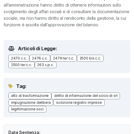
all’amministrazione hanno diritto di ottenere informazioni sullo
svolgimento degli affari sociali e di consultare la documentazione
sociale, ma non hanno diritto al rendiconto della gestione, la cui
funzione è assolta dall’approvazione del bilancio.
Articoli di Legge:
2470 c.c.
2476 c.c.
2479 ter c.c.
2500 bis c.c.
2500 ter c.c.
263 c.p.c.
Tag:
atto di trasformazione
diritto di informazione del socio di srl
impugnazione delibera
iscrizione registro imprese
legittimazione soci
Data Sentenza: