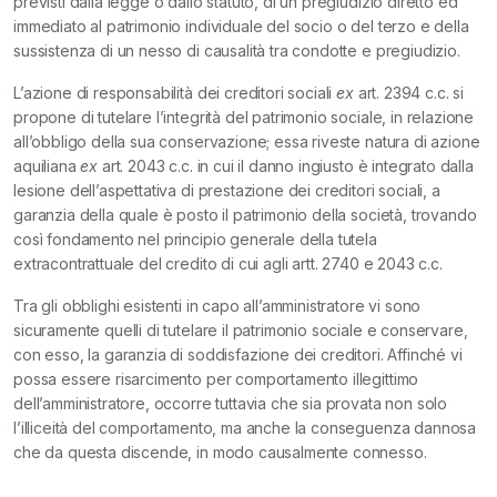
previsti dalla legge o dallo statuto, di un pregiudizio diretto ed
immediato al patrimonio individuale del socio o del terzo e della
sussistenza di un nesso di causalità tra condotte e pregiudizio.
L’azione di responsabilità dei creditori sociali
ex
art. 2394 c.c. si
propone di tutelare l’integrità del patrimonio sociale, in relazione
all’obbligo della sua conservazione; essa riveste natura di azione
aquiliana
ex
art. 2043 c.c. in cui il danno ingiusto è integrato dalla
lesione dell’aspettativa di prestazione dei creditori sociali, a
garanzia della quale è posto il patrimonio della società, trovando
così fondamento nel principio generale della tutela
extracontrattuale del credito di cui agli artt. 2740 e 2043 c.c.
Tra gli obblighi esistenti in capo all’amministratore vi sono
sicuramente quelli di tutelare il patrimonio sociale e conservare,
con esso, la garanzia di soddisfazione dei creditori. Affinché vi
possa essere risarcimento per comportamento illegittimo
dell’amministratore, occorre tuttavia che sia provata non solo
l’illiceità del comportamento, ma anche la conseguenza dannosa
che da questa discende, in modo causalmente connesso.