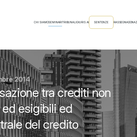
CHI SIAMO
SEMINARI
TRIBUNALI
GIURIS AI
SENTENZE
RASSEGNA
DONAZ
embre 2014
azione tra crediti non
ed esigibili ed
rale del credito