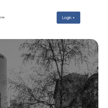
Login +
IONI