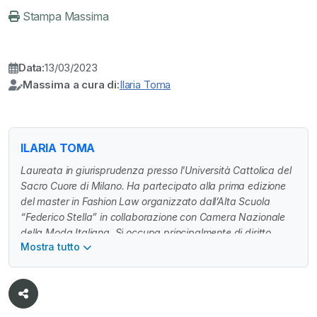
Stampa Massima
Data:
13/03/2023
Massima a cura di:
Ilaria Toma
ILARIA TOMA
Laureata in giurisprudenza presso l'Università Cattolica del
Sacro Cuore di Milano. Ha partecipato alla prima edizione
del master in Fashion Law organizzato dall’Alta Scuola
“Federico Stella” in collaborazione con Camera Nazionale
della Moda Italiana. Si occupa principalmente di diritto
Mostra tutto
civile, industriale e della proprietà intellettuale.