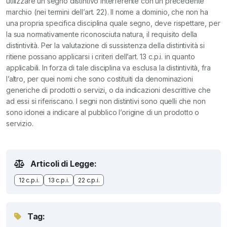
utilizzare un segno distintivo interferente con un precedente
marchio (nei termini dell’art. 22). Il nome a dominio, che non ha
una propria specifica disciplina quale segno, deve rispettare, per
la sua normativamente riconosciuta natura, il requisito della
distintività. Per la valutazione di sussistenza della distintività si
ritiene possano applicarsi i criteri dell’art. 13 c.p.i. in quanto
applicabili. In forza di tale disciplina va esclusa la distintività, fra
l’altro, per quei nomi che sono costituiti da denominazioni
generiche di prodotti o servizi, o da indicazioni descrittive che
ad essi si riferiscano. I segni non distintivi sono quelli che non
sono idonei a indicare al pubblico l’origine di un prodotto o
servizio.
Articoli di Legge:
12 c.p.i.
13 c.p.i.
22 c.p.i.
Tag: