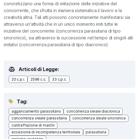
concretizzano una forma di imitazione delle iniziative del
concorrente, che sfrutta in maniera sistematica il lavoro e la
creatività altrui. Tali atti possono concretamente manifestarsi sia
attraverso un’attività che in un unico momento imiti tutte le
iniziative del concorrente (concorrenza parassitaria di tipo
sincronico), sia attraverso la successione nel tempo di singoli atti
imitativi (concorrenza parassitaria di tipo diacronico).
Articoli di Legge:
20 c.p.i.
2598 c.c.
33 c.p.c.
Tag:
agganciamento parassitario
concorrenza sleale diacronica
concorrenza sleale parassitaria
concorrenza sleale sincronica
contraffazione di marchi
eccezione di incompetenza territoriale
parassitaria
reclamo cautelare