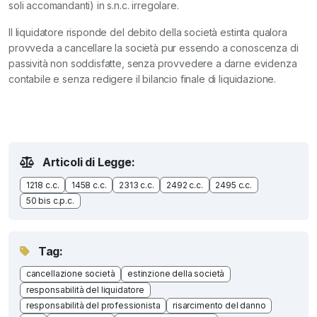
soli accomandanti) in s.n.c. irregolare.
Il liquidatore risponde del debito della società estinta qualora
provveda a cancellare la società pur essendo a conoscenza di
passività non soddisfatte, senza provvedere a darne evidenza
contabile e senza redigere il bilancio finale di liquidazione.
Articoli di Legge:
1218 c.c.
1458 c.c.
2313 c.c.
2492 c.c.
2495 c.c.
50 bis c.p.c.
Tag:
cancellazione società
estinzione della società
responsabilità del liquidatore
responsabilità del professionista
risarcimento del danno