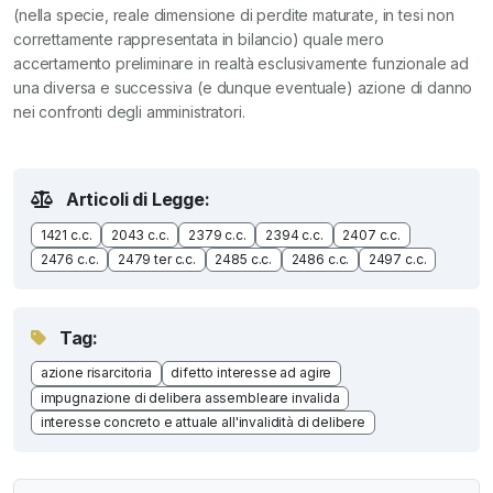
(nella specie, reale dimensione di perdite maturate, in tesi non
correttamente rappresentata in bilancio) quale mero
accertamento preliminare in realtà esclusivamente funzionale ad
una diversa e successiva (e dunque eventuale) azione di danno
nei confronti degli amministratori.
Articoli di Legge:
1421 c.c.
2043 c.c.
2379 c.c.
2394 c.c.
2407 c.c.
2476 c.c.
2479 ter c.c.
2485 c.c.
2486 c.c.
2497 c.c.
Tag:
azione risarcitoria
difetto interesse ad agire
impugnazione di delibera assembleare invalida
interesse concreto e attuale all'invalidità di delibere