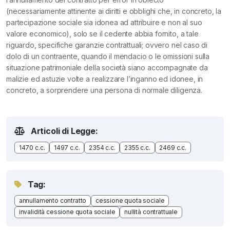
(necessariamente attinente ai diritti e obblighi che, in concreto, la
partecipazione sociale sia idonea ad attribuire e non al suo
valore economico), solo se il cedente abbia fornito, a tale
riguardo, specifiche garanzie contrattuali; ovvero nel caso di
dolo di un contraente, quando il mendacio o le omissioni sulla
situazione patrimoniale della società siano accompagnate da
malizie ed astuzie volte a realizzare l’inganno ed idonee, in
concreto, a sorprendere una persona di normale diligenza.
Articoli di Legge:
1470 c.c.
1497 c.c.
2354 c.c.
2355 c.c.
2469 c.c.
Tag:
annullamento contratto
cessione quota sociale
invalidità cessione quota sociale
nullità contrattuale