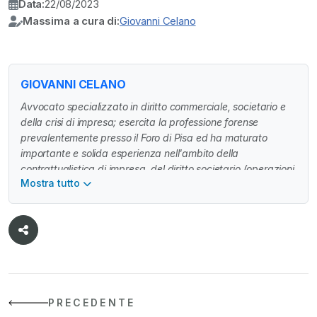
Data:
22/08/2023
Massima a cura di:
Giovanni Celano
GIOVANNI CELANO
Avvocato specializzato in diritto commerciale, societario e
della crisi di impresa; esercita la professione forense
prevalentemente presso il Foro di Pisa ed ha maturato
importante e solida esperienza nell'ambito della
contrattualistica di impresa, del diritto societario (operazioni
Mostra tutto
societarie, start-up ed operazioni M&A) e del contenzioso
societario, nonché della crisi di impresa. E' stato Cultore di
Diritto Commerciale presso il Dipartimento di Giurisprudenza
dell'Università degli Studi di Pisa per il periodo 2012-2018
ed ha fondato lo Studio Legale Celano con sede in
Pontedera nel 2018.
PRECEDENTE