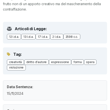
frutto non di un apporto creativo ma del mascheramento della
contraffazione.
Articoli di Legge:
12 l.d.a.
13 l.d.a.
17 l.d.a.
2 l.d.a.
2598 c.c.
Tag:
creatività
diritto d'autore
espressione
forma
opera
violazione
Data Sentenza:
15/11/2024