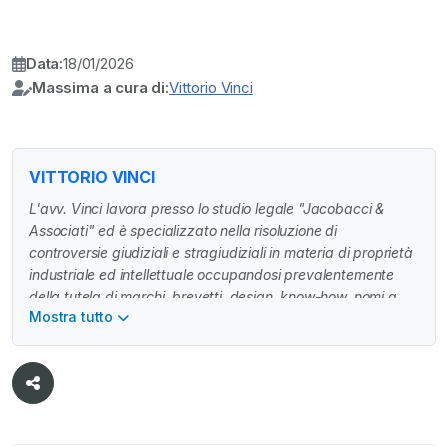
Data:
18/01/2026
Massima a cura di:
Vittorio Vinci
VITTORIO VINCI
L'avv. Vinci lavora presso lo studio legale "Jacobacci &
Associati" ed è specializzato nella risoluzione di
controversie giudiziali e stragiudiziali in materia di proprietà
industriale ed intellettuale occupandosi prevalentemente
della tutela di marchi, brevetti, design, know-how, nomi a
Mostra tutto
dominio, software, diritto d’autore e concorrenza sleale. Si
occupa anche di contrattualistica internazionale nonché di
mappatura e due diligence di beni immateriali. Nel 2020 ha
conseguito la laurea in giurisprudenza cum laude presso
l’Università degli Studi di Torino, con una tesi in diritto
industriale (Relatore: Prof. Avv. M. Ricolfi).