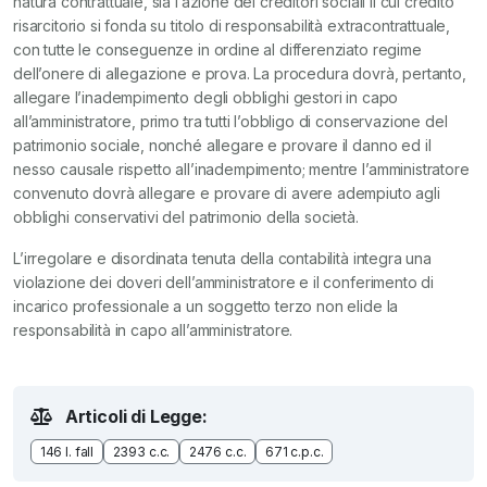
natura contrattuale, sia l’azione dei creditori sociali il cui credito
risarcitorio si fonda su titolo di responsabilità extracontrattuale,
con tutte le conseguenze in ordine al differenziato regime
dell’onere di allegazione e prova. La procedura dovrà, pertanto,
allegare l’inadempimento degli obblighi gestori in capo
all’amministratore, primo tra tutti l’obbligo di conservazione del
patrimonio sociale, nonché allegare e provare il danno ed il
nesso causale rispetto all’inadempimento; mentre l’amministratore
convenuto dovrà allegare e provare di avere adempiuto agli
obblighi conservativi del patrimonio della società.
L’irregolare e disordinata tenuta della contabilità integra una
violazione dei doveri dell’amministratore e il conferimento di
incarico professionale a un soggetto terzo non elide la
responsabilità in capo all’amministratore.
Articoli di Legge:
146 l. fall
2393 c.c.
2476 c.c.
671 c.p.c.