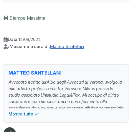
Stampa Massima
Data:
14/09/2024
Massima a cura di:
Matteo Santellani
MATTEO SANTELLANI
Avvocato iscritto all'Albo degli Avvocati di Verona, svolgo la
mia attività professionale tra Verona e Milano presso lo
studio associato Unistudio Legal&Tax. Mi occupo di diritto
societario e commerciale, anche con riferimento alla
consulenza day-by-day e alla contrattualistica commerciale
Mostra tutto
(anche internazionale), operazioni straordinarie, M&A e
private equity, nonchè diritto fallimentare e restructuring (ivi
incluso il restructuring M&A).