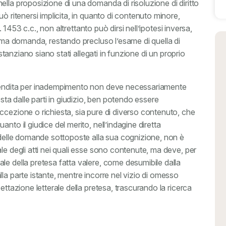
lla proposizione di una domanda di risoluzione di diritto
ò ritenersi implicita, in quanto di contenuto minore,
t. 1453 c.c., non altrettanto può dirsi nell’ipotesi inversa,
tima domanda, restando precluso l’esame di quella di
ostanziano siano stati allegati in funzione di un proprio
avendita per inadempimento non deve necessariamente
a dalle parti in giudizio, ben potendo essere
ccezione o richiesta, sia pure di diverso contenuto, che
nto il giudice del merito, nell’indagine diretta
a delle domande sottoposte alla sua cognizione, non è
le degli atti nei quali esse sono contenute, ma deve, per
le della pretesa fatta valere, come desumibile dalla
la parte istante, mentre incorre nel vizio di omesso
ettazione letterale della pretesa, trascurando la ricerca