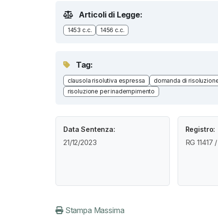
Articoli di Legge:
1453 c.c.
1456 c.c.
Tag:
clausola risolutiva espressa
domanda di risoluzione
risoluzione per inadempimento
Data Sentenza:
Registro:
21/12/2023
RG 11417 /
Stampa Massima