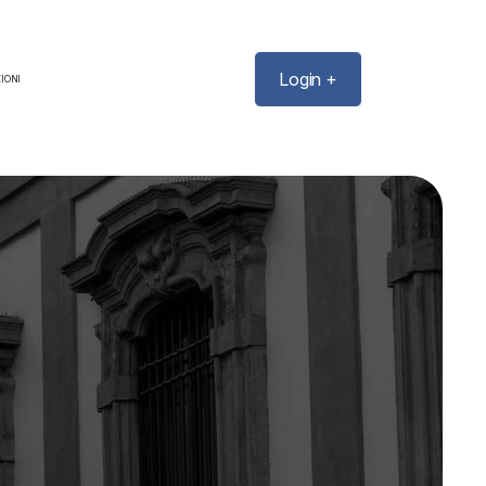
Login +
IONI