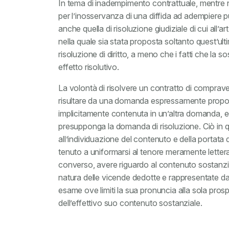
In tema di inadempimento contrattuale, mentre ne
per l’inosservanza di una diffida ad adempiere pu
anche quella di risoluzione giudiziale di cui all’ar
nella quale sia stata proposta soltanto quest’ul
risoluzione di diritto, a meno che i fatti che la s
effetto risolutivo.
La volontà di risolvere un contratto di compr
risultare da una domanda espressamente propost
implicitamente contenuta in un’altra domanda, e
presupponga la domanda di risoluzione. Ciò in qua
all’individuazione del contenuto e della portat
tenuto a uniformarsi al tenore meramente lettera
converso, avere riguardo al contenuto sostanzia
natura delle vicende dedotte e rappresentate dal
esame ove limiti la sua pronuncia alla sola prosp
dell’effettivo suo contenuto sostanziale.