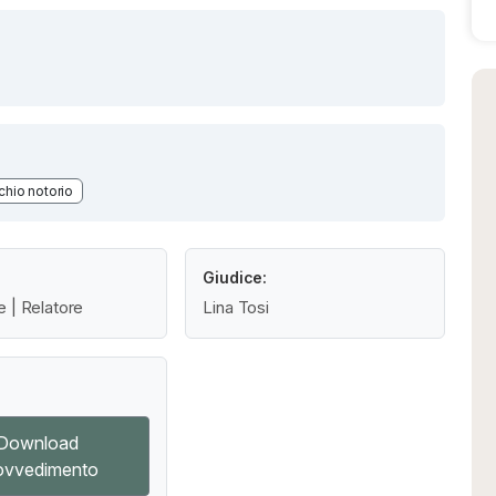
chio notorio
Giudice:
e | Relatore
Lina Tosi
Download
ovvedimento