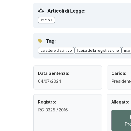
Articoli di Legge:
12 c.p.i.
Tag:
carattere distintivo
liceità della registrazione
mar
Data Sentenza:
Carica:
04/07/2024
President
Registro:
Allegato:
RG 3325 / 2016
Pr