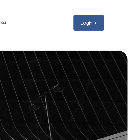
Login +
IONI