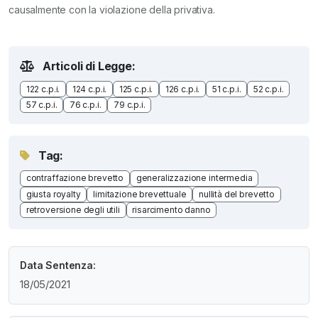
causalmente con la violazione della privativa.
Articoli di Legge:
122 c.p.i.
124 c.p.i.
125 c.p.i.
126 c.p.i.
51 c.p.i.
52 c.p.i.
57 c.p.i.
76 c.p.i.
79 c.p.i.
Tag:
contraffazione brevetto
generalizzazione intermedia
giusta royalty
limitazione brevettuale
nullità del brevetto
retroversione degli utili
risarcimento danno
Data Sentenza:
18/05/2021