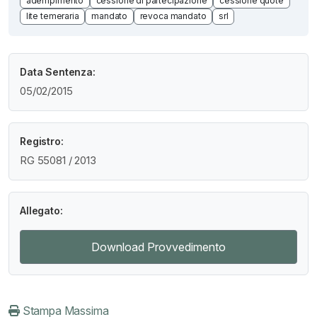
adempimento
cessione di partecipazione
cessione quote
lite temeraria
mandato
revoca mandato
srl
Data Sentenza:
05/02/2015
Registro:
RG 55081 / 2013
Allegato:
Download Provvedimento
Stampa Massima