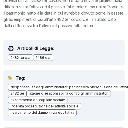
previsti dall’art. 2482 ter cov.civ. non è dato in via equitativa dalla
differenza tra l’attivo ed il passivo fallimentare, ma dal raffronto tra
il patrimonio netto alla data in cui avrebbe dovuto porre in essere
gli adempimenti di cui all’art.2482 ter cod.civ. e il risultato dato
dalla differenza tra l’attivo e il passivo fallimentare.
Articoli di Legge:
2482 ter c.c.
2486 c.c.
Tag:
"responsabilità degli amministratori per indebita prosecuzione dell'attivi
2482 ter
azione di responsabilità contro gli amministratori
azzeramento del capitale sociale
indebita prosecuzione dell’attività sociale
risarcimento del danno in via equitativa