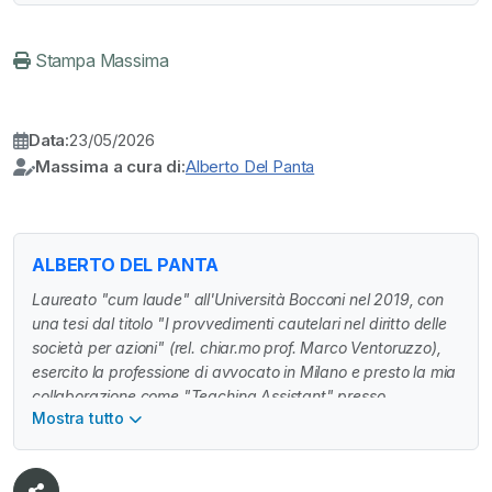
Stampa Massima
Data:
23/05/2026
Massima a cura di:
Alberto Del Panta
ALBERTO DEL PANTA
Laureato "cum laude" all'Università Bocconi nel 2019, con
una tesi dal titolo "I provvedimenti cautelari nel diritto delle
società per azioni" (rel. chiar.mo prof. Marco Ventoruzzo),
esercito la professione di avvocato in Milano e presto la mia
collaborazione come "Teaching Assistant" presso
Mostra tutto
l'Università Bocconi (cattedra di diritto pubblico).