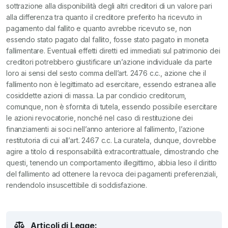
sottrazione alla disponibilità degli altri creditori di un valore pari
alla differenza tra quanto il creditore preferito ha ricevuto in
pagamento dal fallito e quanto avrebbe ricevuto se, non
essendo stato pagato dal fallito, fosse stato pagato in moneta
fallimentare.
Eventuali effetti diretti ed immediati sul patrimonio dei
creditori potrebbero giustificare un’azione individuale da parte
loro ai sensi del sesto comma dell’art. 2476 c.c., azione che il
fallimento non è legittimato ad esercitare, essendo estranea alle
cosiddette azioni di massa. La par condicio creditorum,
comunque, non è sfornita di tutela, essendo possibile esercitare
le azioni revocatorie, nonché nel caso di restituzione dei
finanziamenti ai soci nell’anno anteriore al fallimento, l’azione
restitutoria di cui all’art. 2467 c.c. La curatela, dunque, dovrebbe
agire a titolo di responsabilità extracontrattuale, dimostrando che
questi, tenendo un comportamento illegittimo, abbia leso il diritto
del fallimento ad ottenere la revoca dei pagamenti preferenziali,
rendendolo insuscettibile di soddisfazione.
Articoli di Legge: