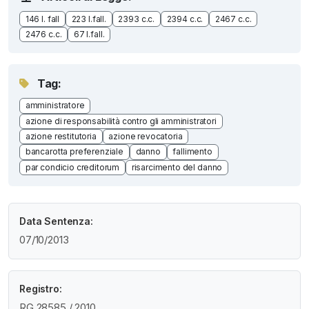
146 l. fall
223 l.fall.
2393 c.c.
2394 c.c.
2467 c.c.
2476 c.c.
67 l.fall.
Tag:
amministratore
azione di responsabilità contro gli amministratori
azione restitutoria
azione revocatoria
bancarotta preferenziale
danno
fallimento
par condicio creditorum
risarcimento del danno
Data Sentenza:
07/10/2013
Registro:
RG 28585 / 2010