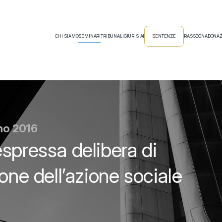
CHI SIAMO
SEMINARI
TRIBUNALI
GIURIS AI
SENTENZE
RASSEGNA
DONAZ
gno 2016
spressa delibera di
one dell’azione sociale