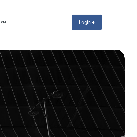
Login +
IONI