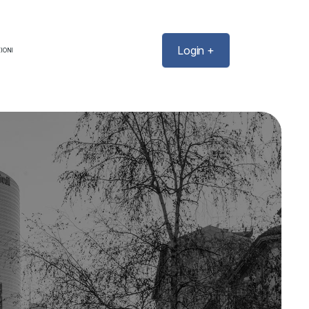
Login +
IONI