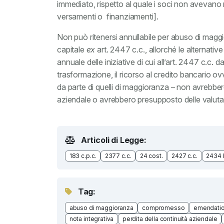
immediato, rispetto al quale i soci non avevano 
versamenti o finanziamenti].
Non può ritenersi annullabile per abuso di magg
capitale
ex
art. 2447 c.c., allorché le alternativ
annuale delle iniziative di cui all’art. 2447 c.c. 
trasformazione, il ricorso al credito bancario ov
da parte di quelli di maggioranza – non avrebbe
aziendale o avrebbero presupposto delle valutazio
Articoli di Legge:
183 c.p.c.
2377 c.c.
24 cost.
2427 c.c.
2434 b
Tag:
abuso di maggioranza
compromesso
emendatio 
nota integrativa
perdita della continuità aziendale