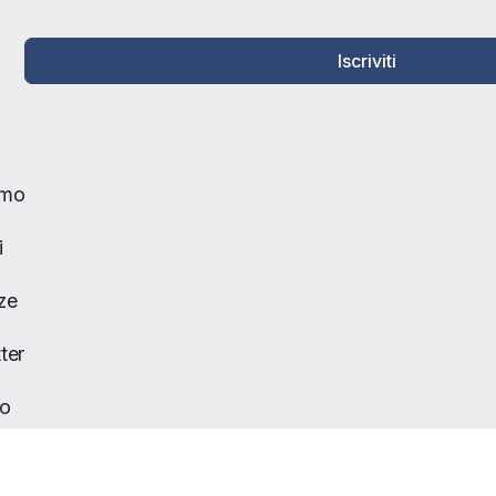
Iscriviti
amo
i
ze
ter
to