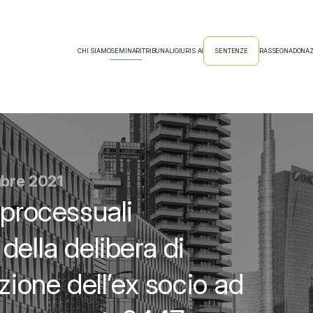
CHI SIAMO
SEMINARI
TRIBUNALI
GIURIS AI
SENTENZE
RASSEGNA
DONAZ
mbre 2021
 processuali
della delibera di
zione dell’ex socio ad