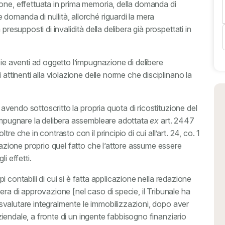
one, effettuata in prima memoria, della domanda di
domanda di nullità, allorché riguardi la mera
presupposti di invalidità della delibera già prospettati in
sie aventi ad oggetto l’impugnazione di delibere
 attinenti alla violazione delle norme che disciplinano la
n avendo sottoscritto la propria quota di ricostituzione del
 impugnare la delibera assembleare adottata
ex
art. 2447
e che in contrasto con il principio di cui all’art. 24, co. 1
imazione proprio quel fatto che l’attore assume essere
i effetti.
ipi contabili di cui si è fatta applicazione nella redazione
libera di approvazione [nel caso di specie, il Tribunale ha
di svalutare integralmente le immobilizzazioni, dopo aver
 aziendale, a fronte di un ingente fabbisogno finanziario