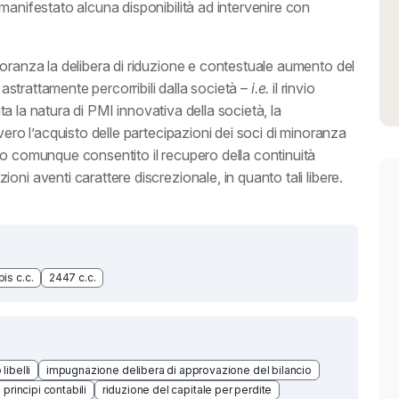
manifestato alcuna disponibilità ad intervenire con
ioranza la delibera di riduzione e contestuale aumento del
e astrattamente percorribili dalla società –
i.e.
il rinvio
data la natura di PMI innovativa della società, la
vero l’acquisto delle partecipazioni dei soci di minoranza
ro comunque consentito il recupero della continuità
ni aventi carattere discrezionale, in quanto tali libere.
is c.c.
2447 c.c.
libelli
impugnazione delibera di approvazione del bilancio
principi contabili
riduzione del capitale per perdite