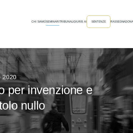
CHI SIAMO
SEMINARI
TRIBUNALI
GIURIS AI
SENTENZE
RASSEGNA
DONA
e 2020
to per invenzione e
tolo nullo