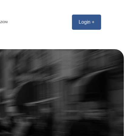
Login +
ZIONI