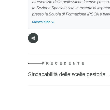
all'esercizio della professione forense presso 
la Sezione Specializzata in materia di Impresa 
presso la Scuola di Formazione IPSOA e parte
societario presso l'Università degli Studi di 
Mostra tutto
e societario.
PRECEDENTE
Sindacabilità delle scelte gestorie