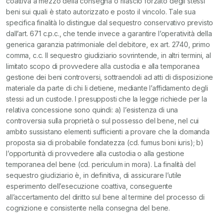
coattiva a mezzo della consegna o rilascio forzato degli stessi
beni sui quali è stato autorizzato e posto il vincolo. Tale sua
specifica finalità lo distingue dal sequestro conservativo previsto
dall’art. 671 c.p.c., che tende invece a garantire l’operatività della
generica garanzia patrimoniale del debitore, ex art. 2740, primo
comma, c.c. Il sequestro giudiziario sovrintende, in altri termini, al
limitato scopo di provvedere alla custodia e alla temporanea
gestione dei beni controversi, sottraendoli ad atti di disposizione
materiale da parte di chi li detiene, mediante l’affidamento degli
stessi ad un custode. I presupposti che la legge richiede per la
relativa concessione sono quindi: a) l’esistenza di una
controversia sulla proprietà o sul possesso del bene, nel cui
ambito sussistano elementi sufficienti a provare che la domanda
proposta sia di probabile fondatezza (cd. fumus boni iuris); b)
l’opportunità di provvedere alla custodia o alla gestione
temporanea del bene (cd. periculum in mora). La finalità del
sequestro giudiziario è, in definitiva, di assicurare l’utile
esperimento dell’esecuzione coattiva, conseguente
all’accertamento del diritto sul bene al termine del processo di
cognizione e consistente nella consegna del bene.