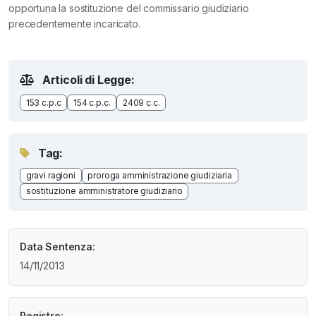
opportuna la sostituzione del commissario giudiziario
precedentemente incaricato.
Articoli di Legge:
153 c.p.c
154 c.p.c.
2409 c.c.
Tag:
gravi ragioni
proroga amministrazione giudiziaria
sostituzione amministratore giudiziario
Data Sentenza:
14/11/2013
Registro: