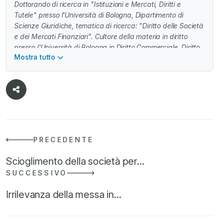
Dottorando di ricerca in "Istituzioni e Mercati, Diritti e
Tutele" presso l'Università di Bologna, Dipartimento di
Scienze Giuridiche, tematica di ricerca: "Diritto delle Società
e dei Mercati Finanziari". Cultore della materia in diritto
presso l'Università di Bologna in Diritto Commerciale, Diritto
Mostra tutto
dei Mercati Finanziari e Diritto Fallimentare.
PRECEDENTE
Scioglimento della società per…
SUCCESSIVO
Irrilevanza della messa in…